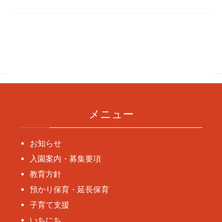
投
稿
ナ
ビ
ゲ
ー
メニュー
シ
ョ
お知らせ
ン
入園案内・募集要項
教育方針
預かり保育・延長保育
子育て支援
いちにち