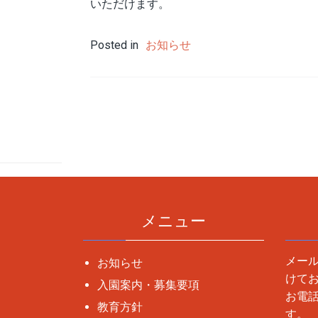
いただけます。
Posted in
お知らせ
投
稿
ナ
ビ
ゲ
ー
メニュー
シ
ョ
メー
お知らせ
ン
けて
入園案内・募集要項
お電
教育方針
す。